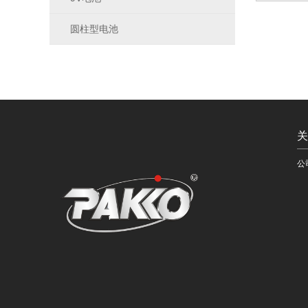
圆柱型电池
关
公