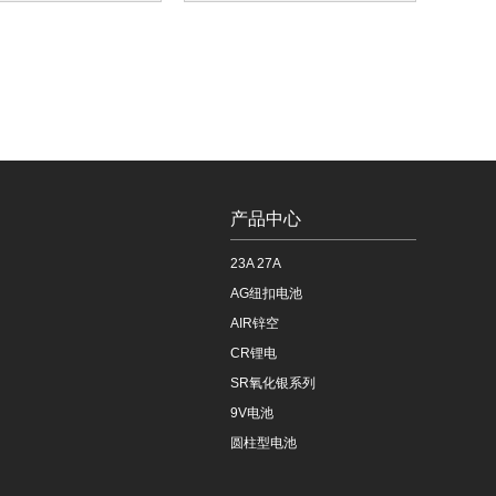
产品中心
23A 27A
AG纽扣电池
AIR锌空
CR锂电
SR氧化银系列
9V电池
圆柱型电池