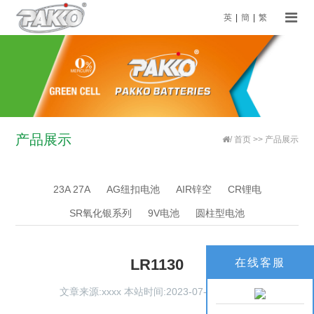
英
|
簡
|
繁
产品展示
/
首页
>>
产品展示
23A 27A
AG纽扣电池
AIR锌空
CR锂电
SR氧化银系列
9V电池
圆柱型电池
LR1130
在线客服
文章来源:xxxx 本站时间:2023-07-14 点击:
66