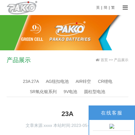
英
|
簡
|
繁
产品展示
/
首页
>>
产品展示
23A 27A
AG纽扣电池
AIR锌空
CR锂电
SR氧化银系列
9V电池
圆柱型电池
23A
在线客服
文章来源:xxxx 本站时间:2023-05-19 点击:
74